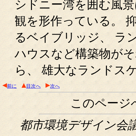
シドニー湾を囲む風景
観を形作っている。 
るベイブリッジ、 ラ
ハウスなど構築物がそ
ら、 雄大なランドス
前に
目次へ
次へ
このページ
都市環境デザイン会議関西