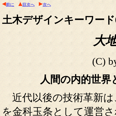
前に
目次へ
次へ
土木デザインキーワード
大地
(C)
人間の内的世界
近代以後の技術革新は、
を金科玉条として運営さ