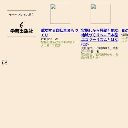
サーバプレイス提供
成功する自転車まちづ
宝探しから持続可能な
食
学芸出版社
くり
地域づくりへ～日本型
佐藤
スロ
古倉宗治 著
エコツーリズムとはな
ルな
世界の最新政策や科学的デー
にか
タに基づく提言
真板昭夫、比田井和子、高梨
洋一郎 著 著
資源保全・観光振興から、独
自の産業創造へ
