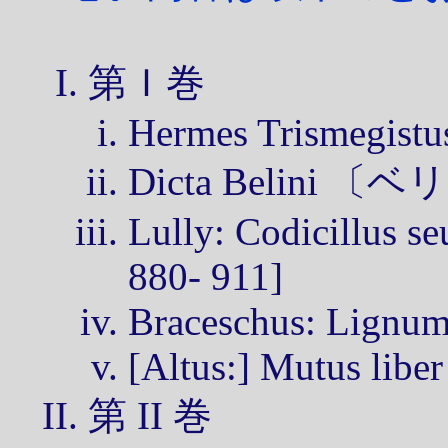
第Ｉ巻
Hermes Trismegistus
Dicta Belini 〔
Lully: Codicillus s
880- 911]
Braceschus: Lignum 
[Altus:] Mutus liber
第 II 巻