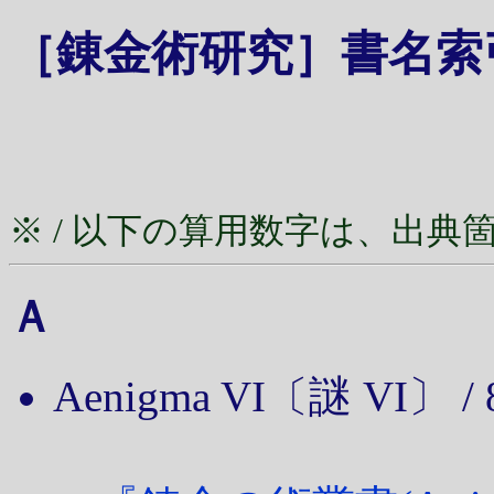
［錬金術研究］書名索
※ / 以下の算用数字は、出
Ａ
Aenigma VI
〔謎 VI〕 / 89