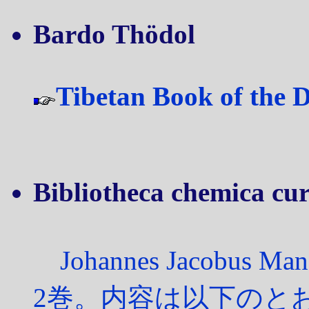
Bardo Thödol
Tibetan Book of the 
Bibliotheca chemica cur
Johannes Jacobus M
2巻。内容は以下のと