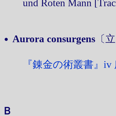
und Roten Mann [Tract.
Aurora consurgens
〔立
『錬金の術叢書』iv
Ｂ