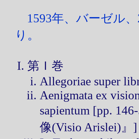
1593年、バーゼル
り。
第Ｉ巻
Allegoriae super li
Aenigmata ex visione
sapientum [pp
像(Visio Arislei)』]