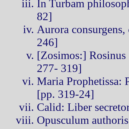
In Turbam philosoph
82]
Aurora consurgens, 
246]
[Zosimos:] Rosinus 
277- 319]
Maria Prophetissa: P
[pp. 319-24]
Calid: Liber secret
Opusculum authoris 