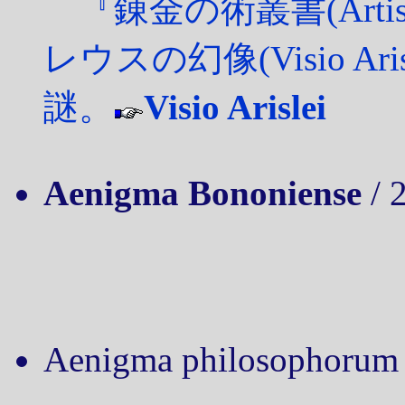
『錬金の術叢書(Artis 
レウスの幻像(Visio A
謎。
Visio Arislei
Aenigma Bononiense
/ 
Aenigma philosophorum