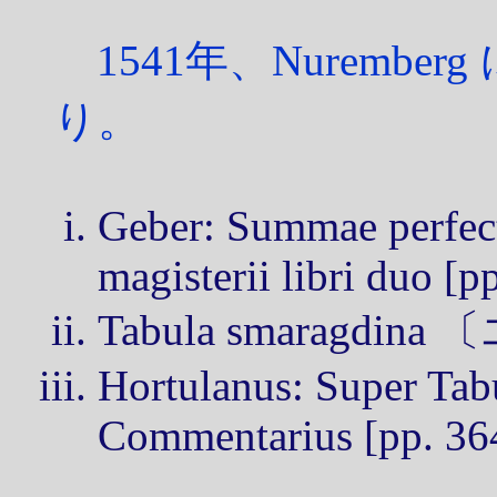
1541年、Nuremb
り。
Geber: Summae perfect
magisterii libri duo [p
Tabula smaragdin
Hortulanus: Super Ta
Commentarius [pp. 36