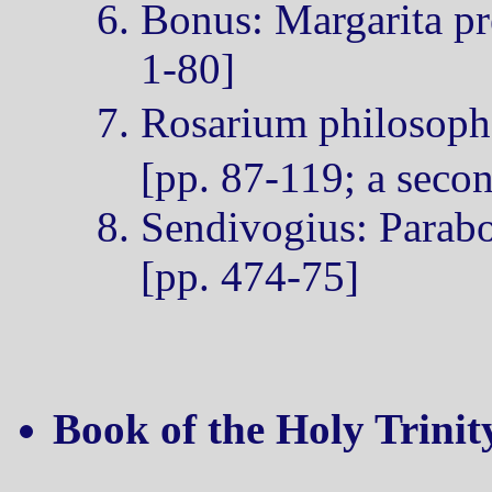
Bonus: Margarita pre
1-80]
Rosarium phi
[pp. 87-119; a seco
Sendivogius: Parab
[pp. 474-75]
Book of the Holy Trinit