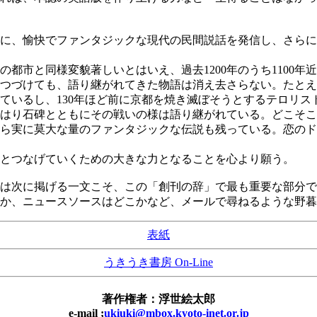
に、愉快でファンタジックな現代の民間説話を発信し、さらに
都市と同様変貌著しいとはいえ、過去1200年のうち1100
つづけても、語り継がれてきた物語は消え去さらない。たとえば
ているし、130年ほど前に京都を焼き滅ぼそうとするテロリス
はり石碑とともにその戦いの様は語り継がれている。どこそこ
ら実に莫大な量のファンタジックな伝説も残っている。恋のド
とつなげていくための大きな力となることを心より願う。
は次に掲げる一文こそ、この「創刊の辞」で最も重要な部分で
か、ニュースソースはどこかなど、メールで尋ねるような野暮
表紙
うきうき書房 On-Line
著作権者：浮世絵太郎
e-mail ;
ukiuki@mbox.kyoto-inet.or.jp