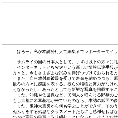
はろー。私が本誌発行人で編集者でレポーターでイラ
サムライの国の日本人として、まずは以下の方々に礼
インターネットとＷＷＷという新しい情報伝達手段が
方々と、今もさまざまな試みを捧げつづけておられる方
また、自ら放射線被爆を受けて寿命を縮めつつも、原
後ろの方々に感謝を表する。彼らの犠牲と努力がなけれ
えなかったし、あったとしても新鮮な写真を掲載することは不可能だっ
また、沖縄や佐世保など、民間人を軽んじる野獣のご
もし京都に米軍基地が来ていたのなら、本誌の紙面の多
また、阪神大震災から何も学ぶことができず、そのう
ぬふりをする姑息なクラスメートたちにも感謝せねばな
つかの言語の学習に取り組むことになった。そうでなけ