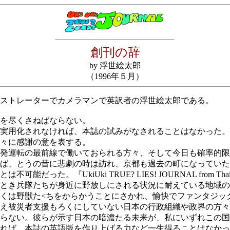
創刊の辞
by 浮世絵太郎
（1996年５月）
ストレーターでカメラマンで英訳者の浮世絵太郎である。
を尽くさねばならない。
実用化されなければ、本誌の試みがなされることはなかった。
々に感謝の意を表する。
発運転の最前線で働いておられる方々、そして今日も確率的限
ば、とうの昔に悲劇の時は訪れ、京都も過去の町になっていた
た。『UkiUki TRUE? LIES! JOURNAL from T
とき兵隊たちが身近に野放しにされる状況に耐えている地域の
くは野獣た<ちをからかうことにさかれ、愉快でファンタジッ
え被災者支援もろくにしていない日本の行政組織や政界の方々
らない。彼らが示す日本の暗澹たる未来が、私にいずれこの国
れば、本誌の英語版を作り上げる力など一生得ることはなかっ