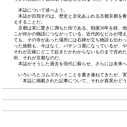
本誌について述べよう。
本誌が目指すのは、歴史と文化あふれる古都京都を肴
えすることだ。
京都は実に驚きに満ちた街である。戦後50年を経、他の
こが何かの物語につながっている。近代的なビルが増え
ても、その寺があった場所には石碑が立ち物語も伝わっ
った旅館も、今はなく、パチンコ屋になっているが、や
それが正確にどこで起きたかわからないものまで含めた
街、それが京都なのだ。
本誌がそうした過去を現代に蘇らせ、さらには未来へ
いろいろとコムズカシイことを書き連ねてきたが、実
「本誌に掲載された記事について、それが真実かどう