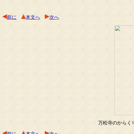
前に
本文へ
次へ
万松寺のからく
前に
本文へ
次へ