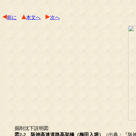
前に
本文へ
次へ
掘削沈下説明図
図2-2 阪神高速道路高架橋（梅田入堀）
（出典：『阪神