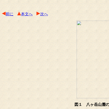
前に
本文へ
次へ
図１ 八ヶ岳山麓