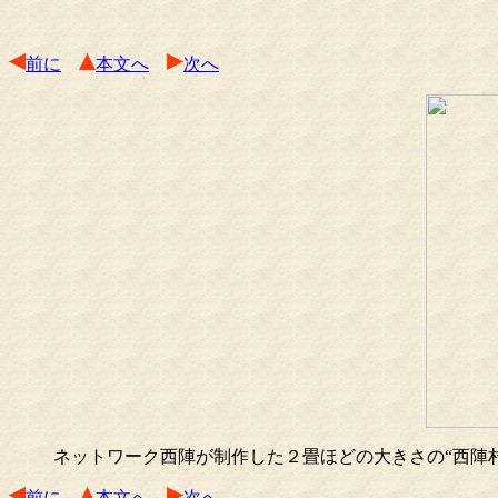
前に
本文へ
次へ
ネットワーク西陣が制作した２畳ほどの大きさの“西陣
前に
本文へ
次へ