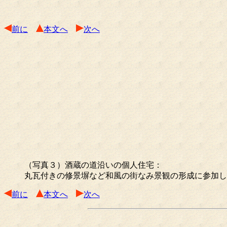
前に
本文へ
次へ
（写真３）酒蔵の道沿いの個人住宅：
丸瓦付きの修景塀など和風の街なみ景観の形成に参加し
前に
本文へ
次へ