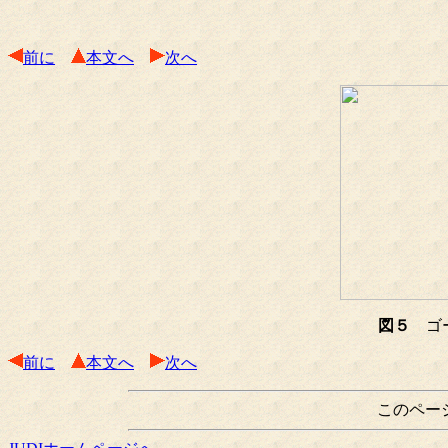
前に
本文へ
次へ
図５
ゴー
前に
本文へ
次へ
このペー