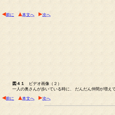
前に
本文へ
次へ
図４１
ビデオ画像（２）
一人の奥さんが歩いている時に、 だんだん仲間が増え
前に
本文へ
次へ