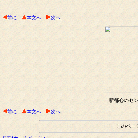
前に
本文へ
次へ
新都心のセ
前に
本文へ
次へ
このペー