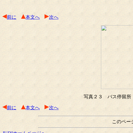
前に
本文へ
次へ
写真２３ バス停留所
前に
本文へ
次へ
このペー