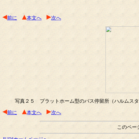
前に
本文へ
次へ
写真２５ プラットホーム型のバス停留所（ハルムスタ
前に
本文へ
次へ
このペー