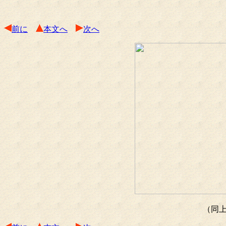
前に
本文へ
次へ
（同