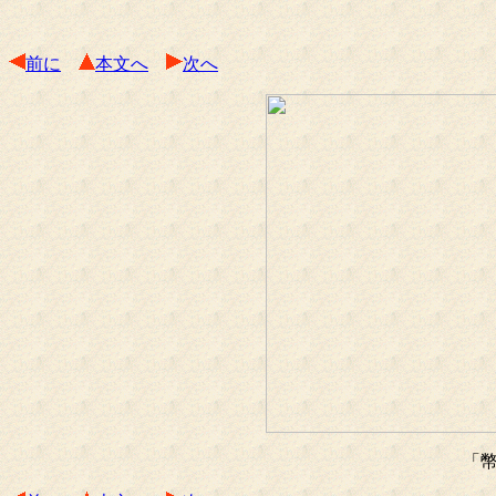
前に
本文へ
次へ
「