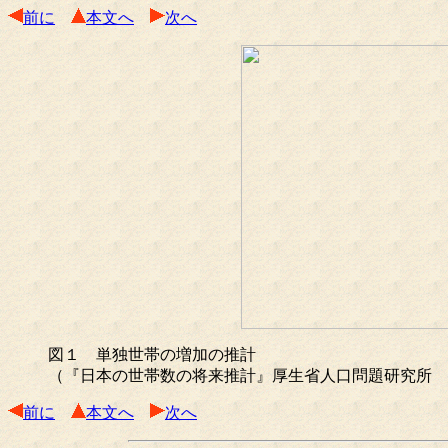
前に
本文へ
次へ
図１ 単独世帯の増加の推計
（『日本の世帯数の将来推計』厚生省人口問題研究所 1
前に
本文へ
次へ