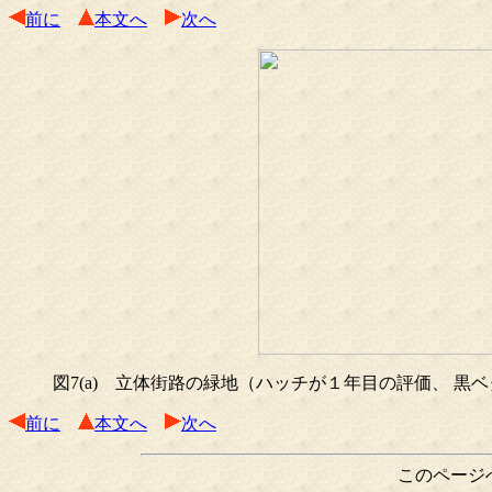
前に
本文へ
次へ
図7(a) 立体街路の緑地（ハッチが１年目の評価、 黒
前に
本文へ
次へ
このページ