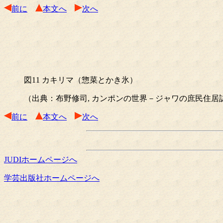
前に
本文へ
次へ
図11 カキリマ（惣菜とかき氷）
（出典：布野修司, カンポンの世界－ジャワの庶民住居誌、 1991
前に
本文へ
次へ
JUDIホームページへ
学芸出版社ホームページへ