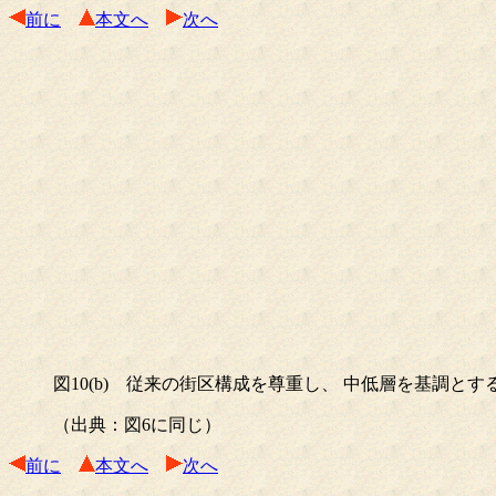
前に
本文へ
次へ
図10(b) 従来の街区構成を尊重し、 中低層を基調とする
（出典：図6に同じ）
前に
本文へ
次へ