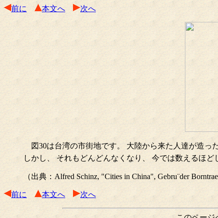
前に
本文へ
次へ
図30は台湾の市街地です。 大陸から来た人達が造っ
しかし、 それもどんどんなくなり、 今では数えるほど
（出典：Alfred Schinz, "Cities in China", Gebru¨der Borntraeg
前に
本文へ
次へ
このページ