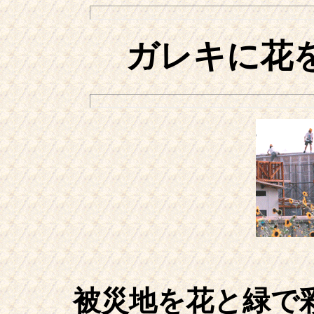
ガレキに花
被災地を花と緑で