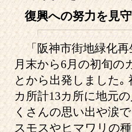
復興への努力を見
「阪神市街地緑化再生
月末から6月の初旬の
とから出発しました｡ 
カ所計13カ所に地元の
くさんの思い出や涙で
スモスやヒマワリの種