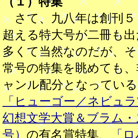
（１）特集
さて、九八年は創刊５
超える特大号が二冊も出
多くて当然なのだが、そ
常号の特集を眺めても、
ャンル配分となっている
「ヒューゴー／ネビュラ
幻想文学大賞＆ブラム・
号）
の有名賞特集、
「ロ