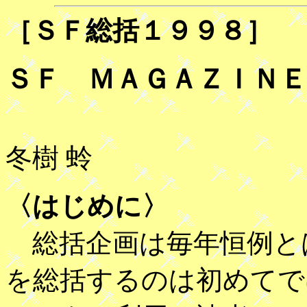
［ＳＦ総括１９９８］
ＳＦ ＭＡＧＡＺＩＮＥ
冬樹 蛉
〈はじめに〉
総括企画は毎年恒例と
を総括するのは初めてで