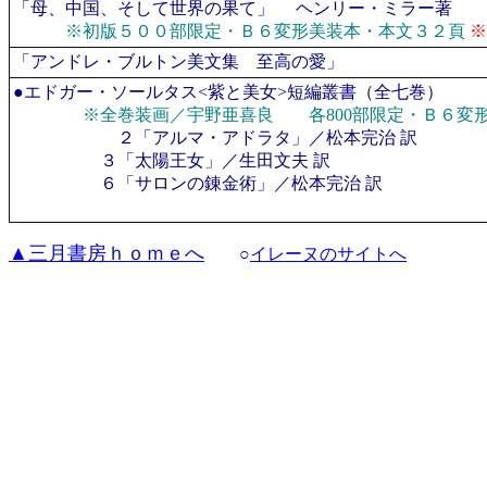
「
母、中国、そして世界の果て
」 ヘンリー・ミラー著
※初版５００部限定・Ｂ６変形美装本・本文３２頁
※
「アンドレ・ブルトン美文集 至高の愛」
●エドガー・ソールタス<紫と美女>短編叢書（全七巻）
※全巻装画／宇野亜喜良 各800部限定・Ｂ６変形
２「アルマ・アドラタ」／松本完治 訳
３「太陽王女」／生田文夫 訳
６「サロンの錬金術」／松本完治 訳
以下続
▲三月書房ｈｏｍｅへ
○
イレーヌのサイトへ