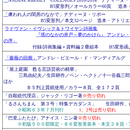
「
NADINE RIBAILT COLLAGES 2010-2014 ナデ
B5変形判／オールカラー60頁 造本
「
虜われ人の閨房のなかで」ナディーヌ・リボー
B5変形判／本文32ページ 造本・アトリ
ラドヴァン・イヴシック＆トワイヤン詩画集
『塔のなかの井戸～夢のかけら』 アンドレ
の序」
付録/詩画集編＋資料編２冊組本 B5変形函
「薔薇の回廊」
アンドレ・ピエール・ド・マンディアルグ
「屋上庭園 甦る言語芸術の精華」
三島由紀夫／生田耕作／ベン・ヘクト／十一谷義三郎
ほか
Ｂ５判上質紙使用／カラー８頁、全１７２頁
「自殺総代理店」
ジャック・リゴー著
※売り切れ
「るさんちまん 第３号：特集デカダンス」
生田耕作、
※昭和６３年７月刊行
1、2号は売り切れ
「巴里ふたたび」アナイス・ニン著
※売り切れ
※初版５００部限定・Ｂ６変形美装本・本文２８頁