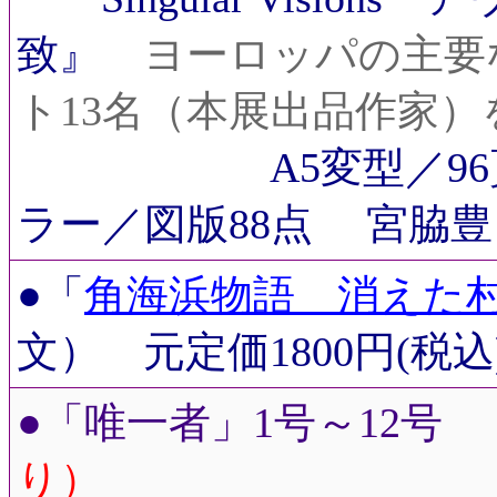
致』
ヨーロッパの主要
ト13名（本展出品作家）
A5変型／
ラー／図版88点 宮脇豊
●「
角海浜物語 消えた
文） 元定価1800円(
●「唯一者」1号～12号
り）
『唯一