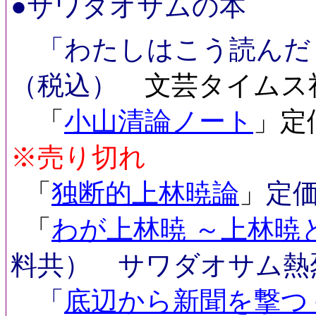
●
サワダオサムの本
「わたしはこう読んだ『
（税込）
文芸タイムス
「
小山
清論ノート
」定
※売り切れ
「
独断的上林暁論
」
定価
「
わが上林暁 ～上林暁
料共） サワダオサム熱
「
底辺から新聞を撃つ