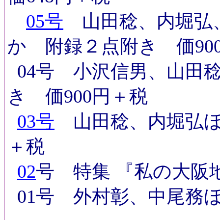
05号
山田稔、内堀弘、
か 附録２点附き
価9
04号 小沢信男、山田
き
価900円＋税
03号
山田稔、内堀弘
＋税
02
号 特集 『私の大阪
01号 外村彰、中尾務