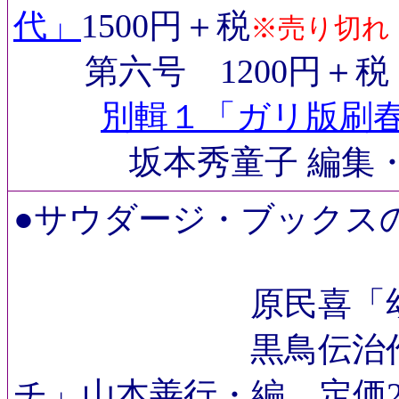
代」
1500円＋税
※売り切れ
第六号 1200円＋税
別輯１「ガリ版刷
坂本秀童子 編集・
●サウダージ・ブックス
原民喜「幼年画」
黒鳥伝治作品集
チ」山本善行・編 定価20