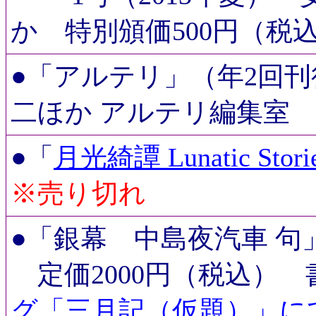
か 特別頒価50
●
「アルテリ」（年2回刊
二ほか
アルテリ編集
●「
月光綺譚 Lunatic Stori
※売り切れ
●
「銀幕 中島夜汽車 句」
定価2000円（税込） 
グ「三月記（仮題）」に