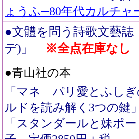
ょうふ─80年代カルチャ
●文體を問う詩歌文藝誌
デ)」
※全点在庫なし
●青山社の本
「マネ パリ愛とふしぎ
ルドを読み解く3つの鍵」
「スタンダールと妹ポー
子 定価2850円＋税