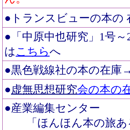
●トランスビューの本の 
●「中原中也研究」1号～
は
こちら
へ
●黒色戦線社の本の在庫
●
虚無思想研究
会の本の
●産業編集センター
「ほんほん本の旅あるき