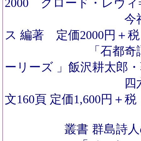
2000 クロード・レヴ
今福龍太＋サ
ス 編著
定価2000円＋税
「石都奇譚集 ス
ーリーズ
」飯沢耕太郎・
四六判変型／
文160頁 定価1,600円＋税
叢書 群島詩人の