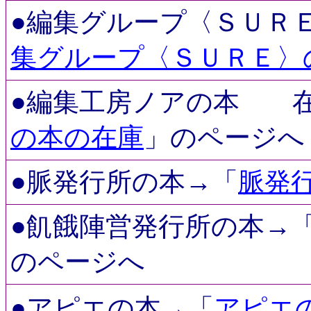
●
編集グループ〈ＳＵＲ
集グループ〈ＳＵＲＥ〉
●編集工房ノアの本
の本の在庫
」のページへ
●脈発行所の本→「
脈発
●
飢餓陣営発行所の本
→
のページへ
●アピエの本
→「
アピエ