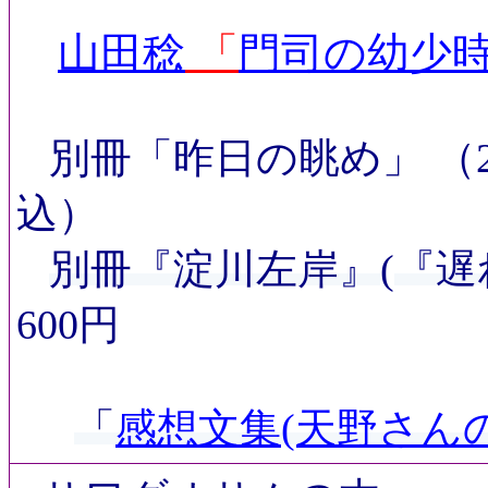
山田稔
「
門司の幼少時
別冊「昨日の眺め」
（
込）
別冊『淀川左岸』
(
『遅
600円
「
感想文集(天野さんの