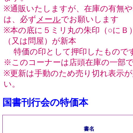
※通販いたしますが、在庫の有無
は、必ず
メール
でお願いします
※本の底に５ミリ丸の朱印（○にＢ
（又は問屋）が新本
特価の印として押印したもの
※このコーナーは店頭在庫の一部
※更新は手動のため売り切れ表示
い。
国書刊行会の特価本
書名