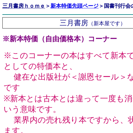
三月書房ｈｏｍｅ
＞
新本特価先頭ページ
＞
国書刊行会
三月書房
（新本屋です
※新本特価（自由価格本）コーナー
※このコーナーの本はすべて新本
としての特価本と、
健在な出版社が＜謝恩セール＞な
です
※新本とは古本とは違って一度も
いう意味です。
業界内の売れ残り本ですから、状
ます。