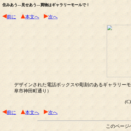
住みあう―見せあう―買物はギャラリーモールで！
前に
本文へ
次へ
デザインされた電話ボックスや彫刻のあるギャラリーモ
阜市神田町通り）
(C
前に
本文へ
次へ
このページ