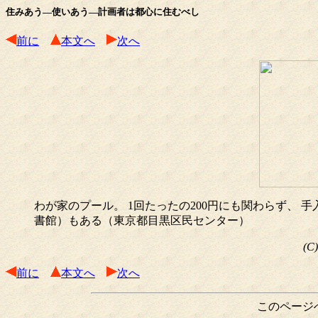
住みあう―使いあう―計画者は都心に住むべし
前に
本文へ
次へ
わが家のプール。 1回たったの200円にも関わらず、 
書館）もある（東京都目黒区民センター）
(C
前に
本文へ
次へ
このページ