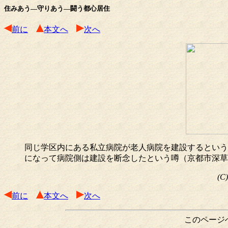
住みあう―守りあう―闘う都心居住
前に
本文へ
次へ
同じ学区内にある私立病院が老人病院を建設するという
になって病院側は建設を断念したという噂（京都市深草
(C
前に
本文へ
次へ
このページ