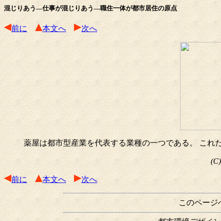
混じりあう―仕事が混じりあう―職住一体が都市居住の原点
前に
本文へ
次へ
薬屋は都市型産業を代表する業種の一つである。 これ
(C
前に
本文へ
次へ
このページ