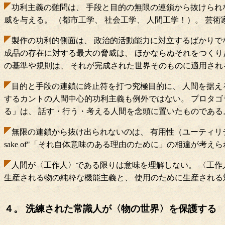
功利主義の難問は、 手段と目的の無限の連鎖から抜けられ
威を与える。 （都市工学、 社会工学、 人間工学！）。 芸
製作の功利的側面は、 政治的活動能力に対立するばかりで
成品の存在に対する最大の脅威は、 ほかならぬそれをつくり
の基準や規則は、 それが完成された世界そのものに適用され
目的と手段の連鎖に終止符を打つ究極目的に、 人間を据え
するカントの人間中心的功利主義も例外ではない。 プロタ
る」は、 話す・行う・考える人間を念頭に置いたものである
無限の連鎖から抜け出られないのは、 有用性（ユーティリティ）
sake of"「それ自体意味のある理由のために」の相違が
人間が〈工作人〉である限りは意味を理解しない。 〈工作
生産される物の純粋な機能主義と、 使用のために生産される
４。 洗練された常識人が〈物の世界〉を保護する