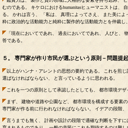
鑑賞力は、 製作と質の領域に人格的な要素を持ち込み、 
むのである。 キケロにおけるhumanitasヒューマニス
る。 かれは言う、 「私は、 真理によってさえ、 また美に
粋に政治的な活動能力と純粋に製作的な活動能力とを仲裁し、
「現在においてであれ、 過去においてであれ、 人びと、 物、 
答である。
５。 専門家が作り市民が選ぶという原則－問題提
以上がハンナ・アレントの思想の要約である。 これを煎じ
選ばなければならない、 と言っているように思われる。
これを一つの原則として承認したとしても、 都市環境デ
まず、 建物や道路や公園など、 都市環境を構成する要素
専門家が作る前に行われなければならない。 イデアの段階、
言うまでも無く、 計画や設計の段階で適確な判断を下すに
育まれるものであり、 一般の市民にこれを期待するのは難し