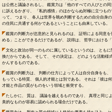
は公然と議論されるし、 鑑賞力は「他のすべての人びとの同
に訴えるかぎり、 「私的感情」のほかならぬ対極に立つもので
って、 つまり、 各人は世界を眺め判断するための自分自身の
の住民に共通する何かであるということにも由来している。
鑑賞の判断力が恣意的と見られるのは、 証明による同意を
める」ことができるだけであるが、 説得は、 哲学における
文化と政治が同一のものに属しているというのは、 ともに
換だからである。 そして、 その決定は、 どのような活動
かんするものである。
鑑賞の判断力は、 判断の仕方によって人は自分自身をも、
もっている特質、 個人的才能とは別である。 それは「彼は何
才能と作品の質がものをいう領域と衝突する。
たしかに、 質は、 議論を越えるものであり、 真理と同じ
美的なものが容易に認められる場合だけである。