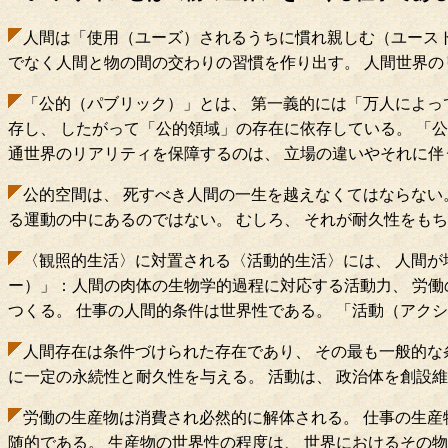
人間は「使用（ユーズ）されるうちに慣れ親しむ（ユースト
でなく人間と物の間の交わりの習慣を作り出す。 人間世界の
「公的（パブリック）」とは、 第一義的には「万人によっ
存し、 したがって「公的領域」の存在に依存している。 「公
通世界のリアリティを保障するのは、 立場の違いやそれに伴
公的空間は、 死すべき人間の一生を越えなくてはならない
る運動の中にあるのではない。 むしろ、 それが耐久性をも
〈観照的生活〉に対置される〈活動的生活〉には、 人間が
ー）」：人間の肉体の生物学的過程に対応する活動力、 労働
つくる。 仕事の人間的条件は世界性である。 「活動（アク
人間存在は条件づけられた存在であり、 その最も一般的な
に一定の永続性と耐久性を与える。 活動は、 政治体を創設維
労働の生産物は消費され必然的に解体される。 仕事の生産
随的である。 生産物の世界性の程度は、 世界におけるその