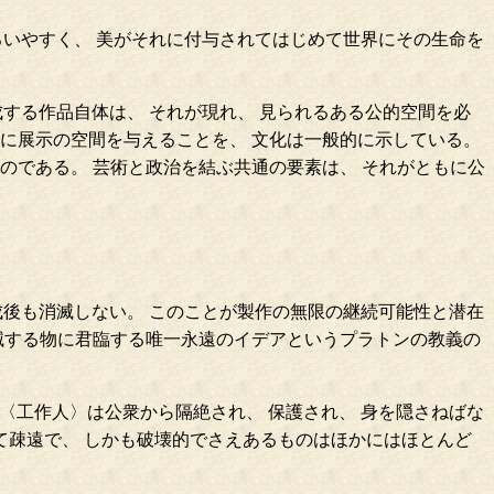
ろいやすく、 美がそれに付与されてはじめて世界にその生命を
する作品自体は、 それが現れ、 見られるある公的空間を必
に展示の空間を与えることを、 文化は一般的に示している。
のである。 芸術と政治を結ぶ共通の要素は、 それがともに公
成後も消滅しない。 このことが製作の無限の継続可能性と潜在
滅する物に君臨する唯一永遠のイデアというプラトンの教義の
er〈工作人〉は公衆から隔絶され、 保護され、 身を隠さねばな
て疎遠で、 しかも破壊的でさえあるものはほかにはほとんど