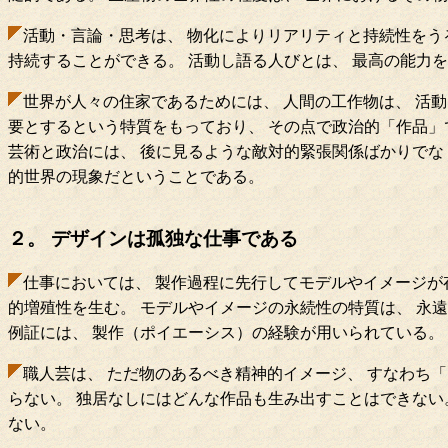
活動・言論・思考は、 物化によりリアリティと持続性をう
持続することができる。 活動し語る人びとは、 最高の能力
世界が人々の住家であるためには、 人間の工作物は、 活
要とするという特質をもっており、 その点で政治的「作品」
芸術と政治には、 後に見るような敵対的緊張関係ばかりでな
的世界の現象だということである。
２。 デザインは孤独な仕事である
仕事においては、 製作過程に先行してモデルやイメージが
的増殖性を生む。 モデルやイメージの永続性の特質は、 永
例証には、 製作（ポイエーシス）の経験が用いられている。
職人芸は、 ただ物のあるべき精神的イメージ、 すなわち「イ
らない。 独居なしにはどんな作品も生み出すことはできない
ない。