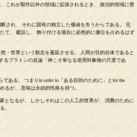
、 これが製作以外の領域に拡張されるとき、 政治的領域に脅
断され、 それに固有の独立した価値を失うからである。 完
たて、 建設し、 飾り付ける場合に必然的に優位を占めるはず
自然・世界という観念を蔓延させる。 人間が目的自体であると
するプラトンの反論「神こそ単なる使用対象物の尺度であ
りin order to「ある目的のために」とfor the
やめるが、 意味は永続的性格を持つ。
家となるが、 しかしそれはこの人工的世界が、 消費のために
ある。