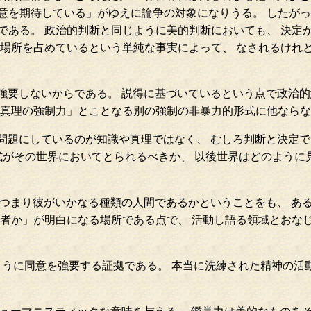
意を期待している」がゆえに論争の対象になりうる。 したがっ
ある。 政治的判断と同じように美的判断においても、 決定が
場所を占めているという単純な事実によって、 なされるけれど
強要しないからである。 説得に基づいているという点で政治的
「真理の強制力」とことなる別の強制の非暴力的形式に他なら
問題にしているのが知識や真理ではなく、 むしろ判断と決定で
様式がその世界においてとられるべきか、 以後世界はどのように
 つまり彼がいかなる種類の人間であるかということをも、 ある
者か」が明白になる場所である点で、 活動し語る領域とおなじ
ように同意を強要する証拠である。 本当に洗練された精神の活