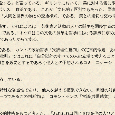
愛する」と言っている。 ギリシャにおいて、 美に対する愛に
リス、 政治であり、 これが「文化的」区別でもあった。 野
は「人間と世界の物との交通様式」である。 美との適切な交わり
力を指す。 かれによれば、 芸術家と活動の人との闘争を調停するのはc
である。 キケロはこの文化の源泉を哲学における訓練に求めた
人であったからである。
である。 カントの政治哲学『実践理性批判』の定言的命題「あ
力批判』ではこれに「自分以外のすべての人の立場で考えること
 同意を必要とするであろう他人との予想されるコミュニケーシ
依存している。
 特殊な妥当性であり、 他人を越えて拡張できない。 判断の
一つであるこの判断力は、 コモン・センス「常識(共通感覚)
公的性格をもつと考えた。 「われわれは同じ喜びを他の人び