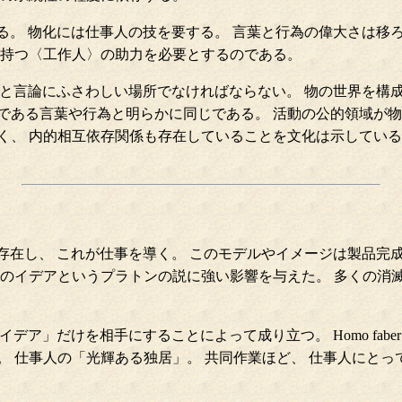
る。 物化には仕事人の技を要する。 言葉と行為の偉大さは移
を持つ〈工作人〉の助力を必要とするのである。
動と言論にふさわしい場所でなければならない。 物の世界を構成
である言葉や行為と明らかに同じである。 活動の公的領域が物
く、 内的相互依存関係も存在していることを文化は示している
存在し、 これが仕事を導く。 このモデルやイメージは製品完
遠のイデアというプラトンの説に強い影響を与えた。 多くの消
デア」だけを相手にすることによって成り立つ。 Homo fab
。 仕事人の「光輝ある独居」。 共同作業ほど、 仕事人にとっ