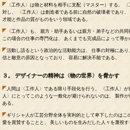
〈工作人〉は物と材料を相手に支配（マスター）する。 〈
対し、 〈工作人〉は創造者である前に自然の破壊者であり、 
才能と作品の質がものをいう領域である。
〈工作人〉も、 親方・助手あるいは親方・弟子などの共同
この場合の仕事の専門化は、 あくまでも完成品によって導か
活動し語るという政治的な活動能力は、 仕事の対極にあり
信と敵意の原因となっており、 容易に解決不能である。
３。 デザイナーの精神は〈物の世界〉を脅かす
人間は〈工作人〉である限り手段化を行う。 〈工作人〉が
人〉にとってこのような一般化が避けられないのは、 製作が
ある。
ギリシャ人が工芸分野全体を実利的として卑下したのはこの
愛を賞賛することと、 美しいものを生みだした人々を蔑視す