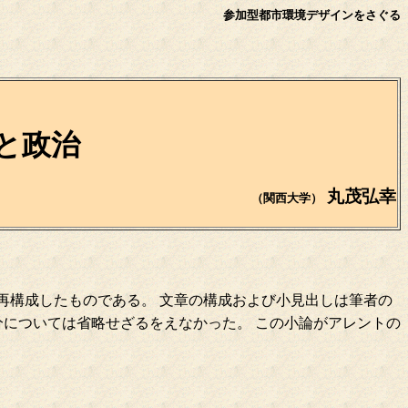
参加型都市環境デザインをさぐる
と政治
丸茂弘幸
（関西大学）
再構成したものである。 文章の構成および小見出しは筆者の
分については省略せざるをえなかった。 この小論がアレントの