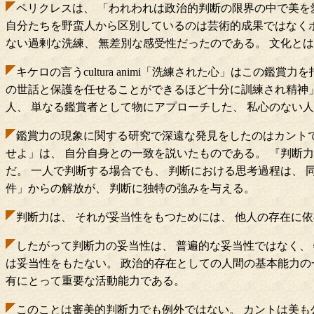
ペリクレスは、 「われわれは政治的判断の限界の中で美を
自分たちを野蛮人から区別しているのは芸術的成果ではなくポ
ない過剰な洗練、 無差別な感受性だったのである。 文化と
キケロの言うcultura animi「洗練された心」はこの鑑賞
の世話と保護を任せることができるほど十分に訓練され精神」
人、 単なる鑑賞者として物にアプローチした、 私心のない
鑑賞力の現象に関する研究で深遠な発見をしたのはカント
せよ」は、 自分自身との一致を説いたものである。 『判断
だ。 一人で判断する場合でも、 判断における思考過程は、
件」からの解放が、 判断に独特の強みを与える。
判断力は、 それが妥当性をもつためには、 他人の存在に
したがって判断力の妥当性は、 普遍的な妥当性ではなく、
は妥当性をもたない。 政治的存在としての人間の基本能力の
有にとって重要な活動能力である。
このことは審美的判断力でも例外ではない。 カントは美も