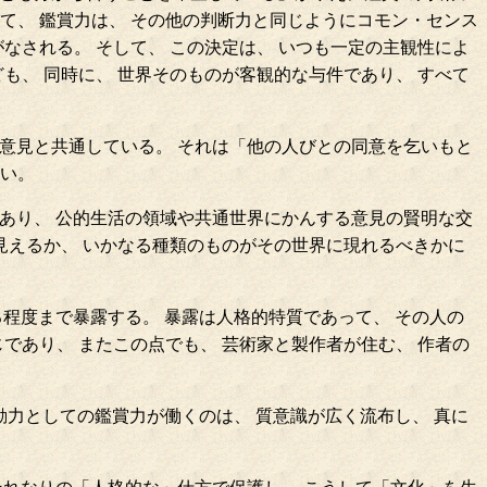
て、 鑑賞力は、 その他の判断力と同じようにコモン・センス
なされる。 そして、 この決定は、 いつも一定の主観性によ
も、 同時に、 世界そのものが客観的な与件であり、 すべて
意見と共通している。 それは「他の人びとの同意を乞いもと
ない。
あり、 公的生活の領域や共通世界にかんする意見の賢明な交
見えるか、 いかなる種類のものがその世界に現れるべきかに
程度まで暴露する。 暴露は人格的特質であって、 その人の
であり、 またこの点でも、 芸術家と製作者が住む、 作者の
動力としての鑑賞力が働くのは、 質意識が広く流布し、 真に