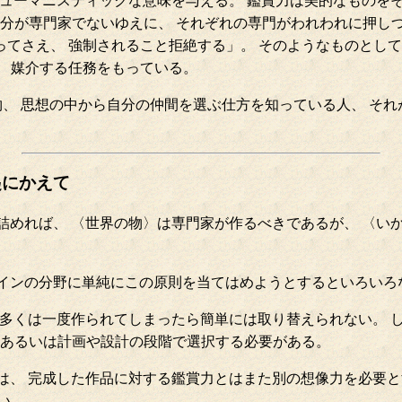
ヒューマニスティックな意味を与える。 鑑賞力は美的なものを
トは、 自分が専門家でないゆえに、 それぞれの専門がわれわれに
よってさえ、 強制されること拒絶する」。 そのようなものとし
 媒介する任務をもっている。
思想の中から自分の仲間を選ぶ仕方を知っている人、 それが文化人（
起にかえて
詰めれば、 〈世界の物〉は専門家が作るべきであるが、 〈い
ザインの分野に単純にこの原則を当てはめようとするといろいろ
の多くは一度作られてしまったら簡単には取り替えられない。 し
 あるいは計画や設計の段階で選択する必要がある。
は、 完成した作品に対する鑑賞力とはまた別の想像力を必要とす
い。