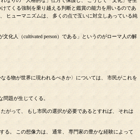
それなりの「人格的な」仕方で保護し、 こうして「文化」を生
押しつけてくる強制を乗り越える判断と鑑賞の能力を用いるのであ
て、 ヒューマニズムは、 多くの点で互いに対立しあっている純
cultivated person）である」というのがローマ人の解
かなる物が世界に現われるべきか〉については、 市民がこれを
な問題が生じてくる。
たがって、 もし市民の選択が必要であるとすれば、 それは
る。 この想像力は、 通常、 専門家の豊かな経験によって