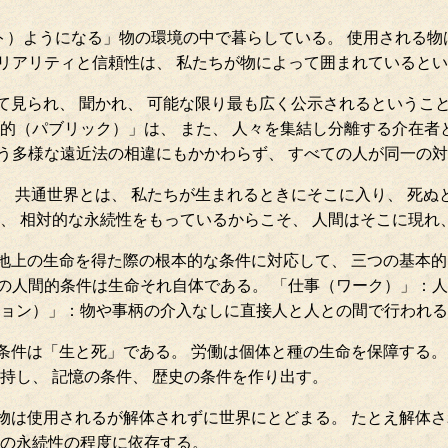
）ようになる」物の環境の中で暮らしている。 使用される物は
リアリティと信頼性は、 私たちが物によって囲まれていると
て見られ、 聞かれ、 可能な限り最も広く公示されるというこ
的（パブリック）」は、 また、 人々を集結し分離する介在者
う多様な遠近法の相違にもかかわらず、 すべての人が同一の
。 共通世界とは、 私たちが生まれるときにそこに入り、 死ぬ
ち、 相対的な永続性をもっているからこそ、 人間はそこに現れ
地上の生命を得た際の根本的な条件に対応して、 三つの基本的
の人間的条件は生命それ自体である。 「仕事（ワーク）」：人
ション）」：物や事柄の介入なしに直接人と人との間で行われる
条件は「生と死」である。 労働は個体と種の生命を保障する。
持し、 記憶の条件、 歴史の条件を作り出す。
物は使用されるが解体されずに世界にとどまる。 たとえ解体さ
物の永続性の程度に依存する。