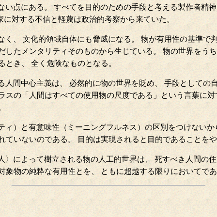
ない点にある。 すべてを目的のための手段と考える製作者精神
術家に対する不信と軽蔑は政治的考察から来ていた。
なく、 文化的領域自体にも脅威になる。 物が有用性の基準で判
だしたメンタリティそのものから生じている。 物の世界をうち
るとき、 全く危険なものとなる。
る人間中心主義は、 必然的に物の世界を貶め、 手段としての
ゴラスの「人間はすべての使用物の尺度である」という言葉に対
。
と有意味性（ミーニングフルネス）の区別をつけないからである。 つま
考えられていないのである。 目的は実現されると目的であることを
人〉によって樹立される物の人工的世界は、 死すべき人間の住
対象物の純粋な有用性とを、 ともに超越する限りにおいてで