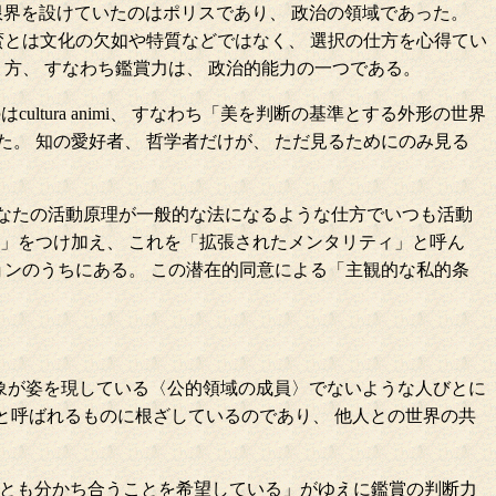
限界を設けていたのはポリスであり、 政治の領域であった。
蛮とは文化の欠如や特質などではなく、 選択の仕方を心得てい
方、 すなわち鑑賞力は、 政治的能力の一つである。
ultura animi、 すなわち「美を判断の基準とする外形の世界
。 知の愛好者、 哲学者だけが、 ただ見るためにのみ見る
なたの活動原理が一般的な法になるような仕方でいつも活動
」をつけ加え、 これを「拡張されたメンタリティ」と呼ん
ョンのうちにある。 この潜在的同意による「主観的な私的条
対象が姿を現している〈公的領域の成員〉でないような人びとに
」と呼ばれるものに根ざしているのであり、 他人との世界の共
ととも分かち合うことを希望している」がゆえに鑑賞の判断力