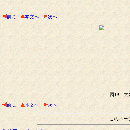
前に
本文へ
次へ
図19 大
前に
本文へ
次へ
このペー