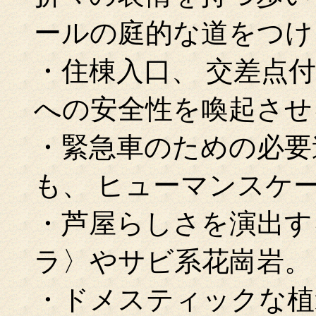
ールの庭的な道をつけ
・住棟入口、 交差点
への安全性を喚起させ
・緊急車のための必要
も、 ヒューマンスケ
・芦屋らしさを演出す
ラ〉やサビ系花崗岩。
・ドメスティックな植