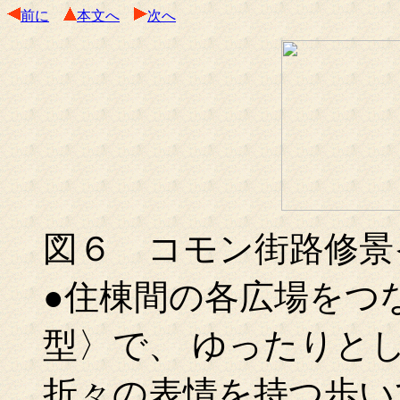
前に
本文へ
次へ
図６ コモン街路修景
●住棟間の各広場をつ
型〉で、 ゆったりと
折々の表情を持つ歩い