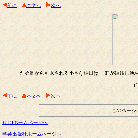
前に
本文へ
次へ
ため池から引水される小さな棚田は、 畦が輻輳し漁
(
前に
本文へ
次へ
このページ
JUDIホームページへ
学芸出版社ホームページへ