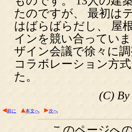
ものです。 13人の
たのですが、 最初は
はばらばらだし、 屋
インを競い合っていま
ザイン会議で徐々に調
コラボレーション方式
た。
(C) 
前に
本文へ
次へ
このページへ