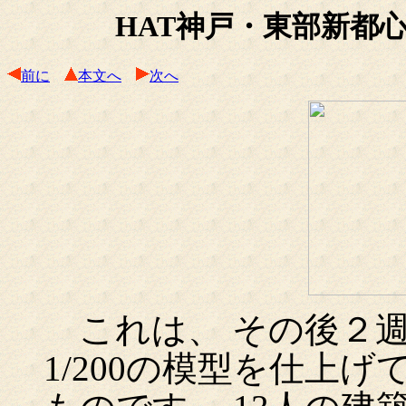
HAT神戸・東部新都
前に
本文へ
次へ
これは、 その後２週
1/200の模型を仕上