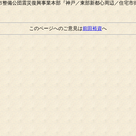
市整備公団震災復興事業本部『神戸／東部新都心周辺／住宅市街
このページへのご意見は
前田裕資
へ