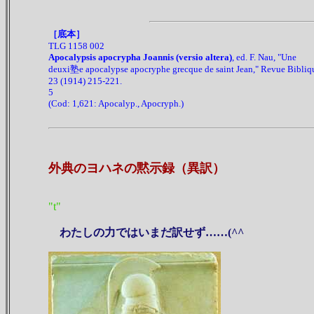
［底本］
TLG 1158 002
Apocalypsis apocrypha Joannis (versio altera)
, ed. F. Nau, "Une
deuxi塾e apocalypse apocryphe grecque de saint Jean," Revue Bibliq
23 (1914) 215-221.
5
(Cod: 1,621: Apocalyp., Apocryph.)
外典のヨハネの黙示録（異訳）
"t"
わたしの力ではいまだ訳せず……(^^ゞ