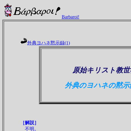
Barbaroi!
外典ヨハネ黙示録(1)
原始キリスト教世
外典のヨハネの黙示録
［解説］
不明。