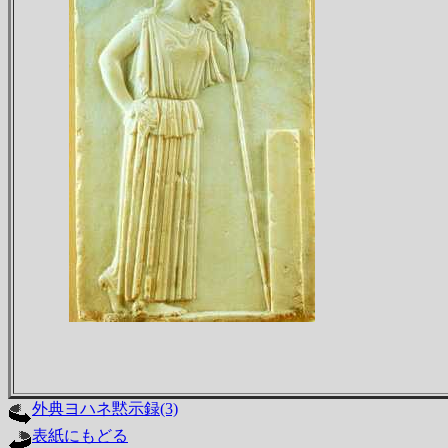
外典ヨハネ黙示録(3)
表紙にもどる