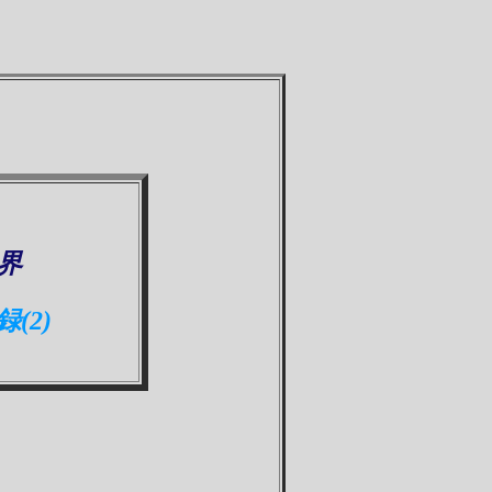
界
(2)