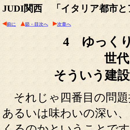
JUDI関西 「イタリア都市と
前に
節・目次へ
次章へ
4 ゆっく
世代
そういう建設
それじゃ四番目の問題提
あるいは味わいの深い、
くるのかということです