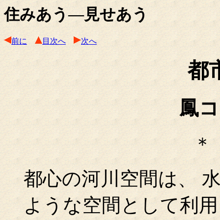
住みあう―見せあう
前に
目次へ
次へ
都
鳳
＊
都心の河川空間は、 
ような空間として利用