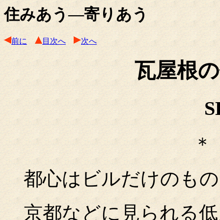
住みあう―寄りあう
前に
目次へ
次へ
瓦屋根の
S
＊
都心はビルだけのもの
京都などに見られる低