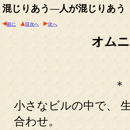
混じりあう―人が混じりあう
前に
目次へ
次へ
オムニ
＊
小さなビルの中で、 
合わせ。