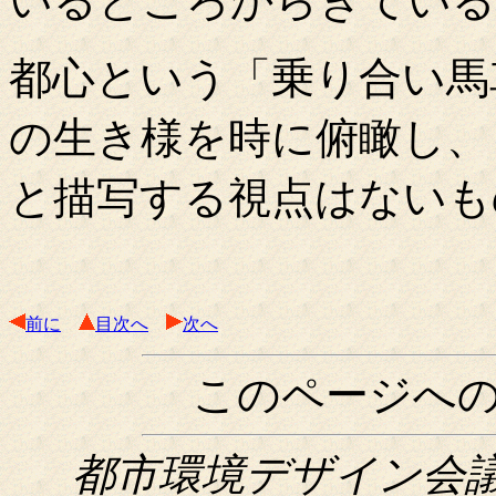
いるところからきている
都心という「乗り合い馬
の生き様を時に俯瞰し、
と描写する視点はないも
前に
目次へ
次へ
このページへ
都市環境デザイン会議関西