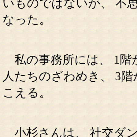
いものではないが、 不
なった。
私の事務所には、 1階
人たちのざわめき、 3
こえる。
小杉さんは、 社交ダン