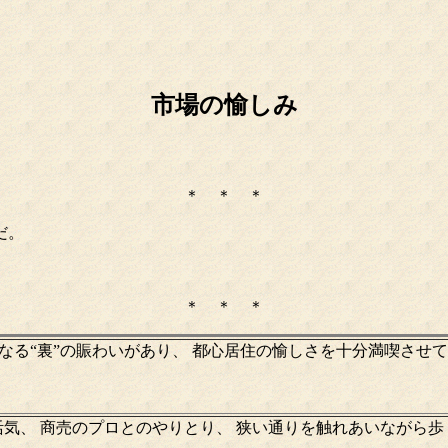
市場の愉しみ
＊ ＊ ＊
だ。
＊ ＊ ＊
異なる“裏”の賑わいがあり、 都心居住の愉しさを十分満喫させ
活気、 商売のプロとのやりとり、 狭い通りを触れあいながら