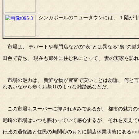
シンガポールのニュータウンには、 １階が
市場は、 デパートや専門店などの“表”とは異なる“裏”の
田舎で育ち、 現在も郊外に住む私にとって、 妻の実家を訪
市場の魅力は、 新鮮な物が豊富で安いことは勿論、 何と言
れあいながら歩くお祭りのような雑踏感などだ。
この市場もスーパーに押されぎみであるが、 都市の魅力の
尼崎の市場はいつも賑わっていて感心するが、 それを支えて
行政の過保護と住民の無関心のもとに開店休業状態にある○○