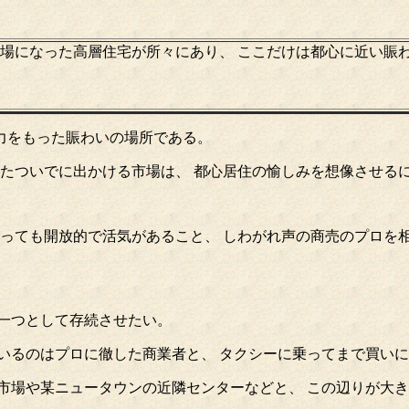
市場になった高層住宅が所々にあり、 ここだけは都心に近い賑
魅力をもった賑わいの場所である。
れたついでに出かける市場は、 都心居住の愉しみを想像させる
っても開放的で活気があること、 しわがれ声の商売のプロを
一つとして存続させたい。
いるのはプロに徹した商業者と、 タクシーに乗ってまで買い
市場や某ニュータウンの近隣センターなどと、 この辺りが大