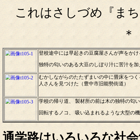
これはさしづめ『まち
＊
登校途中には早起きの豆腐屋さんが声をかけ
独特の匂いのある大豆のしぼり汁に苦汁を加
むかしながらのたたずまいの中に畳床をつくる
人さんを見つけた（豊中市旧能勢街道）
学校の帰り道、 製材所の前は木の独特の匂
回転するノコ、 吸い込まれるような大型の
通学路はいろいろな社会