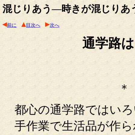
混じりあう―時きが混じりあ
前に
目次へ
次へ
通学路は
＊
都心の通学路ではいろ
手作業で生活品が作ら