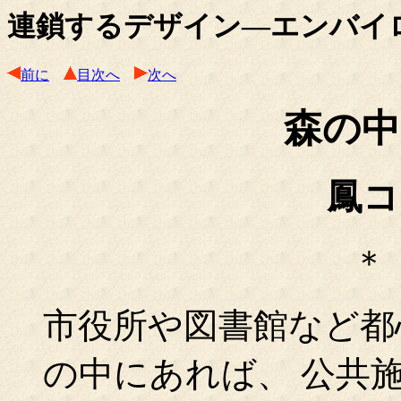
連鎖するデザイン―エンバイ
前に
目次へ
次へ
森の中
鳳
＊
市役所や図書館など都
の中にあれば、 公共