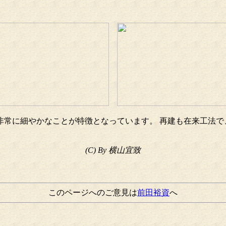
非常に細やかなことが特徴となっています。 再建も在来工法で
(C) By 横山宜致
このページへのご意見は
前田裕資
へ