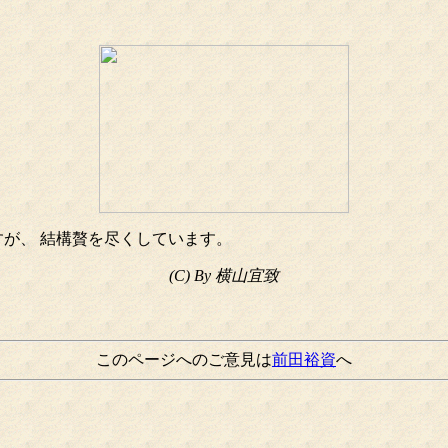
が、 結構贅を尽くしています。
(C) By 横山宜致
このページへのご意見は
前田裕資
へ