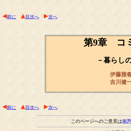
前に
目次へ
次へ
第9章 コ
－暮らし
伊藤雅
吉川健
前に
目次へ
次へ
このページへのご意見は
南