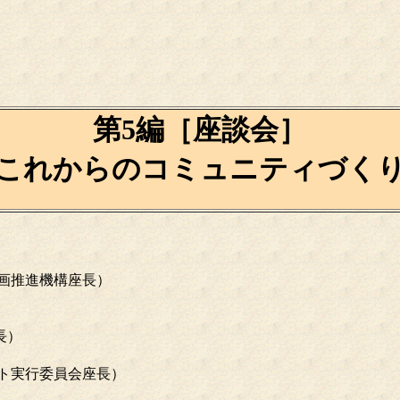
第5編［座談会］
これからのコミュニティづく
画推進機構座長）
長）
ト実行委員会座長）