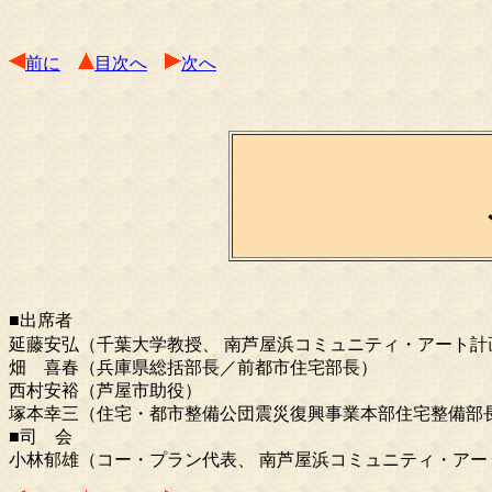
前に
目次へ
次へ
■出席者
延藤安弘（千葉大学教授、 南芦屋浜コミュニティ・アート計
畑 喜春（兵庫県総括部長／前都市住宅部長）
西村安裕（芦屋市助役）
塚本幸三（住宅・都市整備公団震災復興事業本部住宅整備部
■司 会
小林郁雄（コー・プラン代表、 南芦屋浜コミュニティ・アー