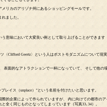
たアメリカのアリゾナ州にあるショッピングモールです。
まれました。
う意味において大変良い例として取り上げることができます（写
Clifford Geertz〉という人はポストモダニズムにつ
、 表面的なアトラクションで一杯になっていて、 そして他の
レイス（unplace）”という名前を付けたいと思います。
際的企業によって作られていますが、 内に向けての都市のア
と全く同じものとなってしまっています（写真33､34）。