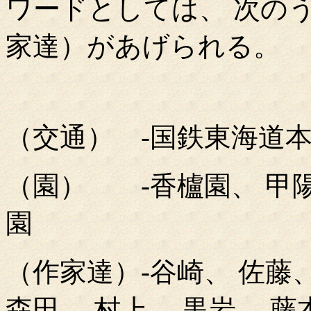
ワードとしては、 次の
家達）があげられる。
（交通） -国鉄東海道本
（園） -香櫨園、 甲陽
園
（作家達）-谷崎、 佐藤、
森田、 村上、 黒岩、 藤