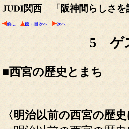
JUDI関西 「阪神間らしさを語
前に
節・目次へ
次へ
5 ゲ
■西宮の歴史とまち
〈明治以前の西宮の歴史