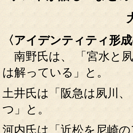
〈アイデンティティ形成
南野氏は、 「宮水と夙
は解っている」と。
土井氏は「阪急は夙川、
つ」と。
河内氏は「近松を尼崎の